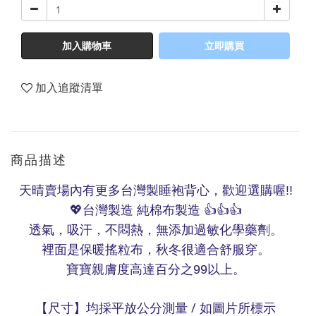
加入購物車
立即購買
加入追蹤清單
商品描述
天晴賣場內有更多台灣製睡袍背心，歡迎選購喔
!!
台灣製造
純棉布製造
💖
👍👍👍
透氣，吸汗，不悶熱，無添加過敏化學藥劑。
裡面是保暖搖粒布，秋冬很適合舒服穿。
寶寶親膚度高達百分之
以上。
99
【尺寸】均採平放公分測量
/
如圖片所標示