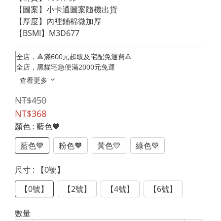
【圖案】小卡通圖案隨機出貨
【厚度】內裡鋪棉微加厚
【BSMI】M3D677
全店，🔺滿600元超取及宅配免運費🔺
全店，黑貓宅急便滿2000元免運
查看更多
NT$450
NT$368
顏色
: 藍色💙
藍色💙
粉色🧡
黃色💛
綠色💚
尺寸
: 【0號】
【0號】
【2號】
【4號】
【6號】
數量