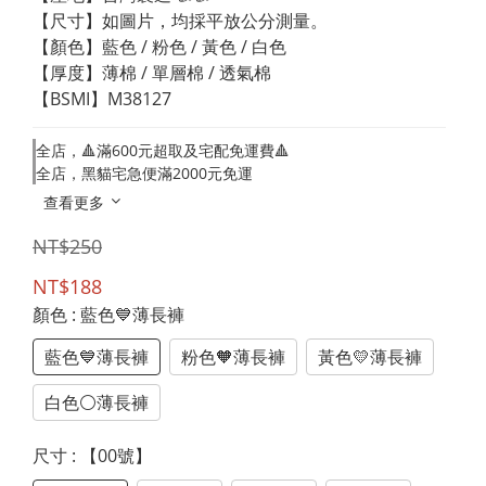
【尺寸】如圖片，均採平放公分測量。
【顏色】藍色 / 粉色 / 黃色 / 白色
【厚度】薄棉 / 單層棉 / 透氣棉
【BSMI】M38127
全店，🔺滿600元超取及宅配免運費🔺
全店，黑貓宅急便滿2000元免運
查看更多
NT$250
NT$188
顏色
: 藍色💙薄長褲
藍色💙薄長褲
粉色🧡薄長褲
黃色💛薄長褲
白色⚪薄長褲
尺寸
: 【00號】