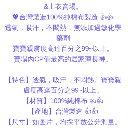
上衣賣場。
&
💖
台灣製造
純棉布製造
👍👍
100%
透氣，吸汗，不悶熱，無添加過敏化學
藥劑
寶寶親膚度高達百分之
以上。
99~
賣場內
值最高的居家薄長褲。
CP
【特色】透氣，吸汗，不悶熱。寶寶親
膚度高達百分之
以上。
99~
【材質】
純棉布
👍👍
100%
【產地】台灣製造
👍👍
【尺寸】如圖片，均採平放公分測量。