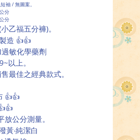
色短袖 / 無圖案。
4公分
8公分
(
)
小乙福五分褲
。
製造
👍👍
加過敏化學藥劑
9~
以上。
銷售最佳之經典款式。
布
👍👍
👍👍
平放公分測量。
潑黃‧純潔白