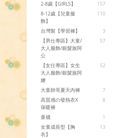
2-8歲【GIRLS】
157
8-12歲【兒童服
110
飾】
台灣製【學習褲】
3
【男仕專區】大童/
57
大人服飾/銀髮族阿
公
【女仕專區】女生
52
大人服飾/銀髮族阿
嬤
大童帥哥夏天內褲
7
高質感の發熱衣x
8
保暖褲
童襪
1
女童成長型【胸
13
衣】