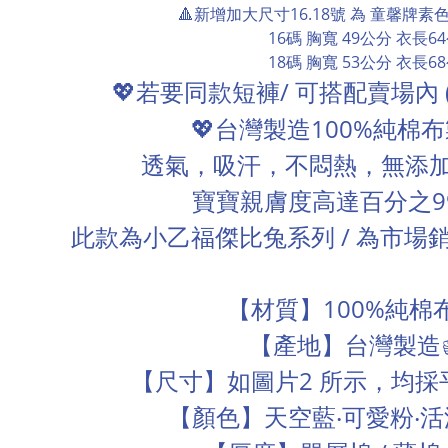
🔺新增加大尺寸16.18號 為 童馨牌素
16碼 胸寬 49公分 衣長6
18碼 胸寬 53公分 衣長6
💖
/
若要同款短褲
可搭配賣場內
💖
台灣製造
100%
純棉布
透氣，吸汗，不悶熱，無添
寶寶親膚度高達百分之
9
此款為小乙福傑比兔系列
/
為市場
【材質】
100%
純棉
【產地】台灣製造
【尺寸】如圖片
2
所示，均採
【顏色】天空藍‧可愛粉‧活