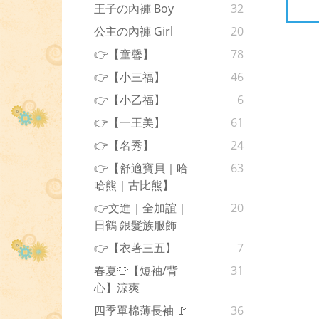
王子の內褲 Boy
32
公主の內褲 Girl
20
👉【童馨】
78
👉【小三福】
46
👉【小乙福】
6
👉【一王美】
61
👉【名秀】
24
👉【舒適寶貝｜哈
63
哈熊｜古比熊】
👉文進｜全加誼｜
20
日鶴 銀髮族服飾
👉【衣著三五】
7
春夏👕【短袖/背
31
心】涼爽
四季單棉薄長袖 🚩
36