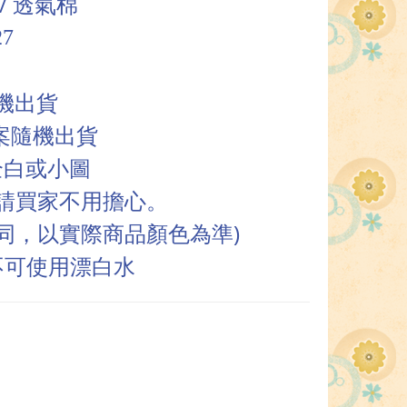
/
透氣棉
7
機出貨
案
隨機出貨
全白或小圖
請買家不用擔心。
同，以實際商品顏色為準
)
不可使用漂白水