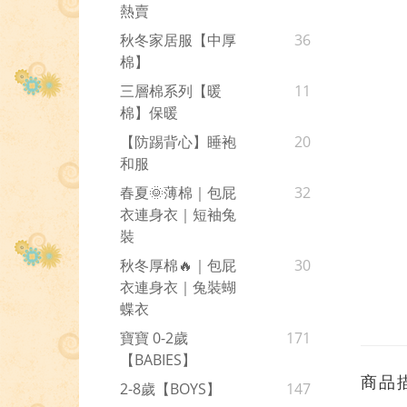
熱賣
秋冬家居服【中厚
36
棉】
三層棉系列【暖
11
棉】保暖
【防踢背心】睡袍
20
和服
春夏🌞薄棉｜包屁
32
衣連身衣｜短袖兔
裝
秋冬厚棉🔥｜包屁
30
衣連身衣｜兔裝蝴
蝶衣
寶寶 0-2歲
171
【BABIES】
商品
2-8歲【BOYS】
147