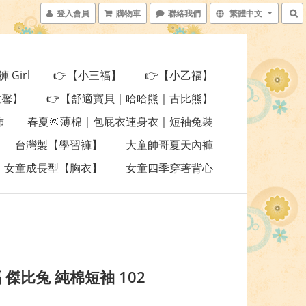
登入會員
購物車
聯絡我們
繁體中文
Girl
👉【小三福】
👉【小乙福】
童馨】
👉【舒適寶貝｜哈哈熊｜古比熊】
飾
春夏🌞薄棉｜包屁衣連身衣｜短袖兔裝
台灣製【學習褲】
大童帥哥夏天內褲
女童成長型【胸衣】
女童四季穿著背心
 傑比兔 純棉短袖 102