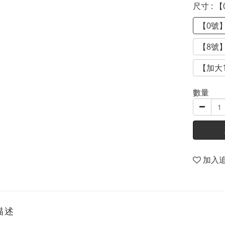
尺寸
: 
【0號
【8號
【加大
數量
加入
描述