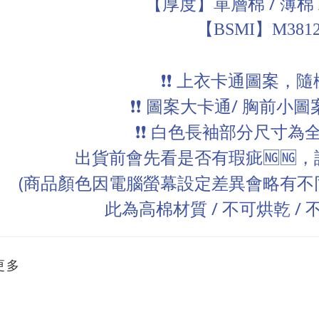
【厚度】單層棉
/
薄棉
【BSMI】M3812
❗❗
上衣卡通圖案，隨
❗❗
圖案大卡通
/
胸前小圖
❗❗
白色長袖部分尺寸為
出貨前會先看是否有瑕疵
🆖🆖
，
(
商品顏色因電腦螢幕設定差異會略有不
/
/
此為高棉材質
不可烘乾
更多