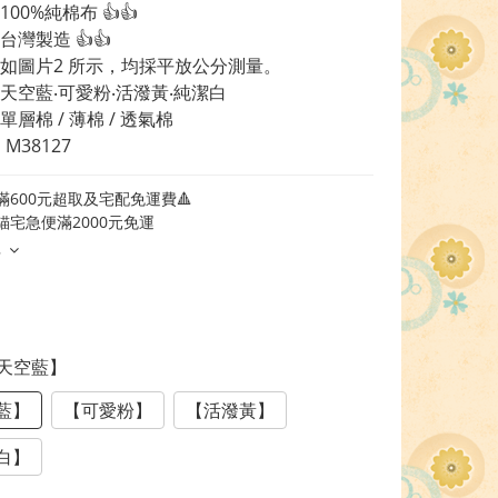
00%純棉布 👍👍
灣製造 👍👍
如圖片2 所示，均採平放公分測量。
天空藍‧可愛粉‧活潑黃‧純潔白
層棉 / 薄棉 / 透氣棉
M38127
滿600元超取及宅配免運費🔺
貓宅急便滿2000元免運
多
【天空藍】
藍】
【可愛粉】
【活潑黃】
白】