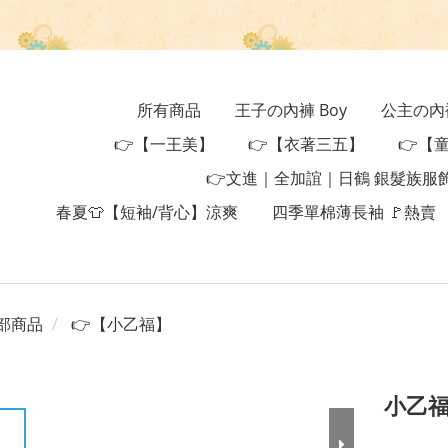
所有商品
王子の內褲 Boy
公主の內褲 
👉【一王美】
👉【衣著三五】
👉【
👉文進｜全加誼｜日鶴 銀髮族服
春夏👕【短袖/背心】涼爽
四季單棉薄長袖 🚩熱賣
部商品
👉【小乙福】
小乙福