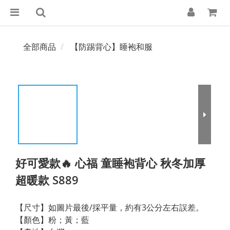
全部商品
【防踢背心】睡袍和服
好可愛款🔥 心福 童睡袍背心 秋冬加厚
超暖款 S889
【尺寸】如圖片最後/採平量，約有3公分左右誤差。
【顏色】粉；黃；藍 