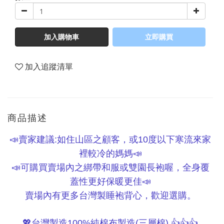
加入購物車
立即購買
加入追蹤清單
商品描述
賣家建議
如住山區之顧客，或
度以下寒流來家
📣
:
10
裡較冷的媽媽
📣
可購買賣場內之綁帶和服或雙園長袍喔，全身覆
📣
蓋性更好保暖更佳
📣
賣場內有更多台灣製睡袍背心，歡迎選購。
台灣製造
純棉布製造
三層棉
💖
100%
(
)
👍👍👍