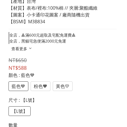
【產地】台灣
【材質】表布/裡布:100%棉 // 夾層:聚酯纖維
【圖案】小卡通印花圖案 / 廠商隨機出貨
【BSMI】M3B834
全店，🔺滿600元超取及宅配免運費🔺
全店，黑貓宅急便滿2000元免運
查看更多
NT$650
NT$588
顏色
: 藍色💙
藍色💙
粉色🧡
黃色💛
尺寸
: 【L號】
【L號】
數量