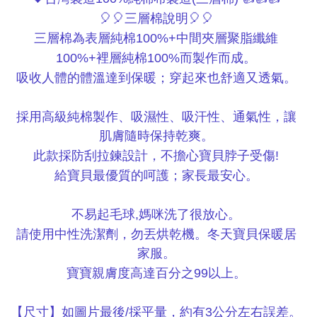
三層棉說明
🎈🎈
🎈🎈
三層棉為表層純棉
中間夾層聚脂纖維
100%+
裡層純棉
而製作而成。
100%+
100%
吸收人體的體溫達到保暖；穿起來也舒適又透氣。
採用高級純棉製作、吸濕性、吸汗性、通氣性，讓
肌膚隨時保持乾爽。
此款採防刮拉鍊設計，不擔心寶貝脖子受傷
!
給寶貝最優質的呵護；家長最安心。
不易起毛球
媽咪洗了很放心。
,
請使用中性洗潔劑，勿丟烘乾機。冬天寶貝保暖居
家服。
寶寶親膚度高達百分之
以上。
99
【尺寸】如圖片最後
採平量，約有
公分左右誤差。
/
3