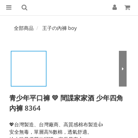
全部商品
王子の內褲 boy
青少年平口褲 💛 間諜家家酒 少年四角
內褲 8364
💖台灣製造、台灣廠商、高質感棉布製造👍
安全無毒，單層高%數棉，透氣舒適。 