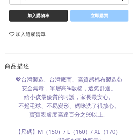
加入購物車
立即購買
加入追蹤清單
商品描述
💖
台灣製造、台灣廠商、高質感棉布製造
👍
%
安全無毒，單層高
數棉，透氣舒適。
給小孩最優質的呵護，家長最安心。
不起毛球、不易變形、媽咪洗了很放心。
99
寶寶親膚度高達百分之
以上。
M
150
/ L
160
/ XL
170
【尺碼】
（
）
（
）
（
）