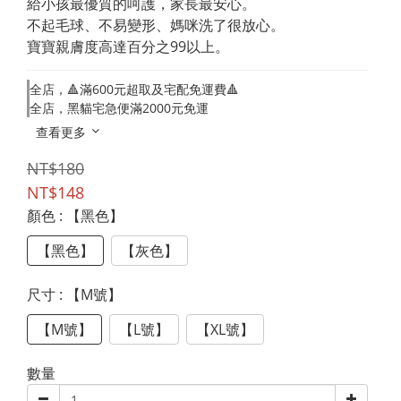
給小孩最優質的呵護，家長最安心。
不起毛球、不易變形、媽咪洗了很放心。
寶寶親膚度高達百分之99以上。
全店，🔺滿600元超取及宅配免運費🔺
全店，黑貓宅急便滿2000元免運
查看更多
NT$180
NT$148
顏色
: 【黑色】
【黑色】
【灰色】
尺寸
: 【M號】
【M號】
【L號】
【XL號】
數量