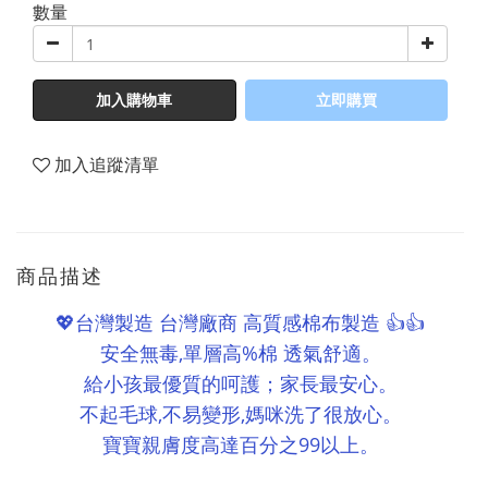
數量
加入購物車
立即購買
加入追蹤清單
商品描述
💖
台灣製造
台灣廠商
高質感棉布製造
👍👍
,
%
安全無毒
單層高
棉
透氣舒適。
給小孩最優質的呵護；家長最安心。
,
,
不起毛球
不易變形
媽咪洗了很放心。
99
寶寶親膚度高達百分之
以上。