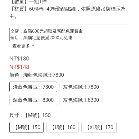
【數量】一組1件
【材質】60%棉+40%聚酯纖維，依照原廠吊牌標示為
主。
全店，🔺滿600元超取及宅配免運費🔺
全店，黑貓宅急便滿2000元免運
查看更多
NT$180
NT$148
顏色
: 淺藍色海賊王7800
淺藍色海賊王7800
灰色海賊王7800
深藍色海賊王8300
灰色海賊王8300
尺寸
: 【M號】150
【M號】150
【L號】160
【XL號】170