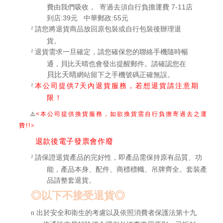
費由我們吸收， 寄過去須自行負擔運費 7-11店
到店:39元 中華郵政:55元
請您將退貨商品放回原包裝或自行包裝後辦理退
²
貨。
退貨需求一旦確定，請您確保您的聯絡手機隨時暢
²
貝比天晴
通，
也會發出提醒郵件。請確認您在
貝比天晴
網站留下之手機號碼正確無誤。
7
本公司提供
天內退貨服務，若想退貨請注意期
²
限！
⚠
<
本公司提供換貨服務，如欲換貨需自行負擔寄過去之運
>
費!!
退款後電子發票會作廢
請保證退貨產品的完好性，即產品需保持原有品質、功
²
能，產品本身、配件、商標標幟、吊牌齊全。套裝產
品請整套退貨。
◎以下不接受退貨◎
出於安全和衛生的考慮以及依照消費者保護法第十九
n